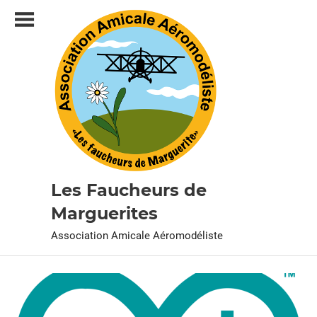
Skip
to
content
Les Faucheurs de
Marguerites
Association Amicale Aéromodéliste