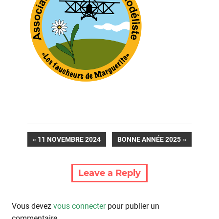
Navigation
PREVIOUS
NEXT
11 NOVEMBRE 2024
BONNE ANNÉE 2025
POST:
POST:
de
Leave a Reply
l’article
Vous devez
vous connecter
pour publier un
commentaire.