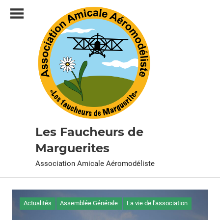
Skip
to
content
Les Faucheurs de
Marguerites
Association Amicale Aéromodéliste
Actualités
Assemblée Générale
La vie de l'association