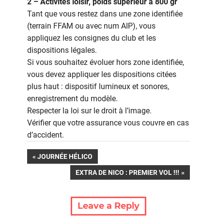
2 – Activités loisir, poids supérieur à 800 gr
Tant que vous restez dans une zone identifiée
(terrain FFAM ou avec num AIP), vous
appliquez les consignes du club et les
dispositions légales.
Si vous souhaitez évoluer hors zone identifiée,
vous devez appliquer les dispositions citées
plus haut : dispositif lumineux et sonores,
enregistrement du modèle.
Respecter la loi sur le droit à l’image.
Vérifier que votre assurance vous couvre en cas
d’accident.
Navigation
PREVIOUS
JOURNÉE HÉLICO
POST:
NEXT
EXTRA DE NICO : PREMIER VOL !!!
de
POST:
l’article
Leave a Reply