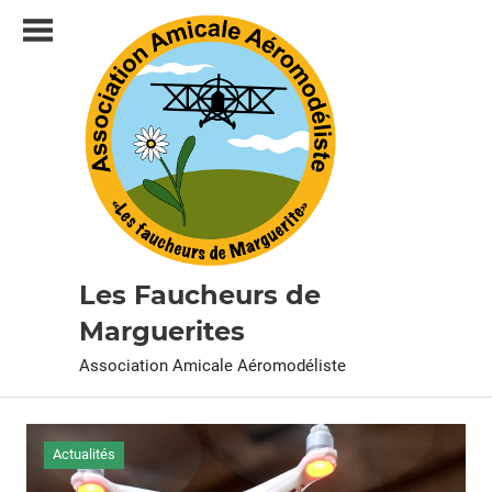
Skip
to
content
Les Faucheurs de
Marguerites
Association Amicale Aéromodéliste
Actualités